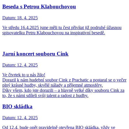
Beseda s Petrou Klabouchovou
Datum:
18. 4. 2025
Ve středu 16.4.2025 jsme měli tu čest přivítat již podruhé úžasnou
spisovatelku Petru Klabouchovou na inspirativní besedě.
Jarní koncert souboru Cink
Datum:
12. 4. 2025
Ve čtvrtek to u nás žilo!
Dorazil k nám hudební soubor Cink z Prachatic a postaral se o večer
plný krásné hudby, skvělé nálady a příjemné atmosféry.
Díky všem, kdo jste dorazili – a hlavně velké díky souboru Cink za
to, že s námi sdíleli svůj talent a radost z hudby.
BIO skládka
Datum:
12. 4. 2025
Od 12.4. bude opět pravidelně otevřena BIO skládka, vždy ve