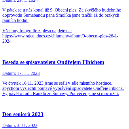
Datum:
29. 1. 2024
V pátek se u nás konal již 9. Obecní ples. Za skvělého hudebního
doprovodu Šumabandu pana Smolíka jsme tančili až do brzkých
ranních hodin.
Všechny fotografie z plesu najdete na:
https://www.rajce.idnes.cz/chlumany/album/9-obecni-ples-26-1-
2024
Beseda se spisovatelem Ondřejem Fibichem
Datum:
17. 11. 2023
Ve čtvrtek 16.11. 2023 jsme se sešli v sále místního hostince,
abychom vyslechli poutavé vyprávění spisovatele Ondřeje Fibicha.
Vyprávěl o rodu Ranklů ze Šumavy. Podvečer jsme si moc užili.
Den seniorů 2023
Datum:
3. 11. 2023