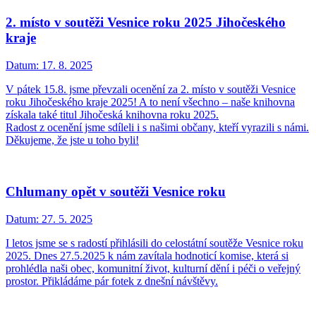
2. místo v soutěži Vesnice roku 2025 Jihočeského
kraje
Datum:
17. 8. 2025
V pátek 15.8. jsme převzali ocenění za 2. místo v soutěži Vesnice
roku Jihočeského kraje 2025! A to není všechno – naše knihovna
získala také titul Jihočeská knihovna roku 2025.
Radost z ocenění jsme sdíleli i s našimi občany, kteří vyrazili s námi.
Děkujeme, že jste u toho byli!
Chlumany opět v soutěži Vesnice roku
Datum:
27. 5. 2025
I letos jsme se s radostí přihlásili do celostátní soutěže Vesnice roku
2025. Dnes 27.5.2025 k nám zavítala hodnoticí komise, která si
prohlédla naši obec, komunitní život, kulturní dění i péči o veřejný
prostor. Přikládáme pár fotek z dnešní návštěvy.