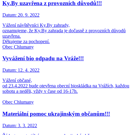
Ky.By uzavřena z provozních důvodů!!!
Datum:
20. 9. 2022
Vážení návštěvníci Ky.By zahrady,
oznamujeme, že Ky.By zahrada je dočasně z provozních důvodů
uzavřena.
Děkujeme za pochopení.
Obec Chlumany
Vyvážení bio odpadu na Vráže!!!
Datum:
12. 4. 2022
Vážení občané,
od 23.4.2022 bude otevřena obecní bioskládka na Vrážích, každou
sobotu a neděli, vždy v čase od 16-17h.
Obec Chlumany
Materiální pomoc ukrajinským občanům!!!
Datum:
3. 3. 2022