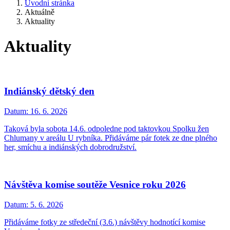
Úvodní stránka
Aktuálně
Aktuality
Aktuality
Indiánský dětský den
Datum:
16. 6. 2026
Taková byla sobota 14.6. odpoledne pod taktovkou Spolku žen
Chlumany v areálu U rybníka. Přidáváme pár fotek ze dne plného
her, smíchu a indiánských dobrodružství.
Návštěva komise soutěže Vesnice roku 2026
Datum:
5. 6. 2026
Přidáváme fotky ze středeční (3.6.) návštěvy hodnotící komise