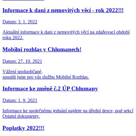
Informace k dani z nemovitých věcí - rok 2022!!!
Datum:
3. 1. 2022
Aktuální informace k dani z nemovitých věcí na zdaňovací období
roku 2022.
Mobilní rozhlas v Chlumanech!
Datum:
27. 10. 2021
Vážení spoluobčané,
spustili jsme pro vás službu Mobilní Rozhlas.
Informace ke změně č.2 ÚP Chlumany
Datum:
1. 9. 2021
Informace ke společnému jednání najdete na úřední desce, pod sekcí
Ostatní dokumenty.
Poplatky 2022!!!