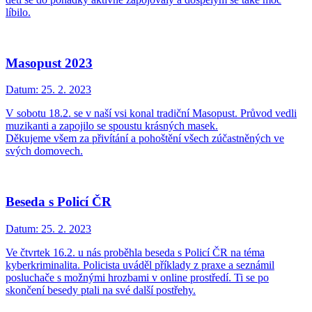
líbilo.
Masopust 2023
Datum:
25. 2. 2023
V sobotu 18.2. se v naší vsi konal tradiční Masopust. Průvod vedli
muzikanti a zapojilo se spoustu krásných masek.
Děkujeme všem za přivítání a pohoštění všech zúčastněných ve
svých domovech.
Beseda s Policí ČR
Datum:
25. 2. 2023
Ve čtvrtek 16.2. u nás proběhla beseda s Policí ČR na téma
kyberkriminalita. Policista uváděl příklady z praxe a seznámil
posluchače s možnými hrozbami v online prostředí. Ti se po
skončení besedy ptali na své další postřehy.