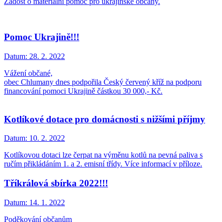
Žádost o materiální pomoc pro ukrajinské občany.
Pomoc Ukrajině!!!
Datum:
28. 2. 2022
Vážení občané,
obec Chlumany dnes podpořila Český červený kříž na podporu
financování pomoci Ukrajině částkou 30 000,- Kč.
Kotlíkové dotace pro domácnosti s nižšími příjmy
Datum:
10. 2. 2022
Kotlíkovou dotaci lze čerpat na výměnu kotlů na pevná paliva s
ručím přikládáním 1. a 2. emisní třídy. Více informací v příloze.
Tříkrálová sbírka 2022!!!
Datum:
14. 1. 2022
Poděkování občanům