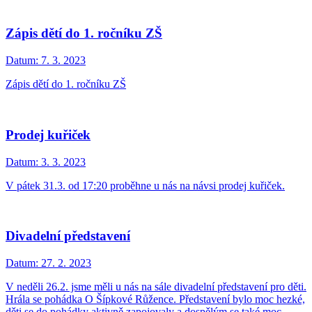
Zápis dětí do 1. ročníku ZŠ
Datum:
7. 3. 2023
Zápis dětí do 1. ročníku ZŠ
Prodej kuřiček
Datum:
3. 3. 2023
V pátek 31.3. od 17:20 proběhne u nás na návsi prodej kuřiček.
Divadelní představení
Datum:
27. 2. 2023
V neděli 26.2. jsme měli u nás na sále divadelní představení pro děti.
Hrála se pohádka O Šípkové Růžence. Představení bylo moc hezké,
děti se do pohádky aktivně zapojovaly a dospělým se také moc