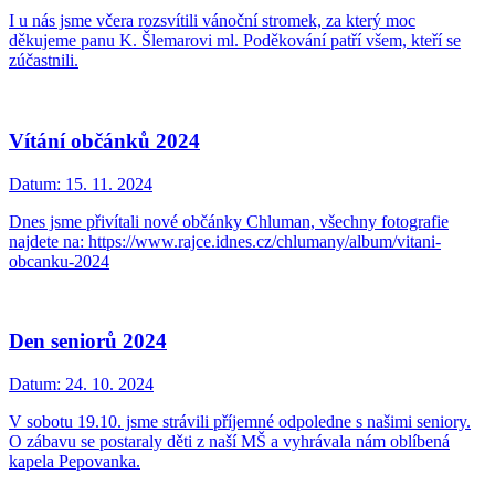
I u nás jsme včera rozsvítili vánoční stromek, za který moc
děkujeme panu K. Šlemarovi ml. Poděkování patří všem, kteří se
zúčastnili.
Vítání občánků 2024
Datum:
15. 11. 2024
Dnes jsme přivítali nové občánky Chluman, všechny fotografie
najdete na: https://www.rajce.idnes.cz/chlumany/album/vitani-
obcanku-2024
Den seniorů 2024
Datum:
24. 10. 2024
V sobotu 19.10. jsme strávili příjemné odpoledne s našimi seniory.
O zábavu se postaraly děti z naší MŠ a vyhrávala nám oblíbená
kapela Pepovanka.