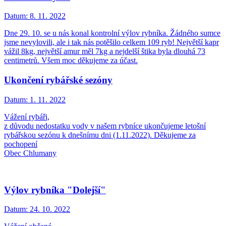
Datum:
8. 11. 2022
Dne 29. 10. se u nás konal kontrolní výlov rybníka. Žádného sumce
jsme nevylovili, ale i tak nás potěšilo celkem 109 ryb! Největší kapr
vážil 8kg, největší amur měl 7kg a nejdelší štika byla dlouhá 73
centimetrů. Všem moc děkujeme za účast.
Ukončení rybářské sezóny
Datum:
1. 11. 2022
Vážení rybáři,
z důvodu nedostatku vody v našem rybníce ukončujeme letošní
rybářskou sezónu k dnešnímu dni (1.11.2022). Děkujeme za
pochopení
Obec Chlumany
Výlov rybníka "Dolejší"
Datum:
24. 10. 2022