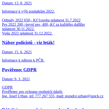
Datum:
13. 8. 2021
Informace k výši poplatkům 2022.
Odpady 2022 650,- Kč/1osoba splatnost 31.7.2022
Pes 2022 200,-/první pes, 400,-Kč za každého dalšího
splatnost 30.11.2022.
Voda 2022 splatnost 31.12.2022.
Nábor policistů - viz leták!
Datum:
15. 6. 2021
Informace k náboru k PČR.
Pověřenec GDPR
Datum:
9. 3. 2021
GDPR
Pověřenec pro ochranu osobních údajů:
Ing. Josef Urban, tel: 777 267 555, mail: poradce.urban@quick.cz