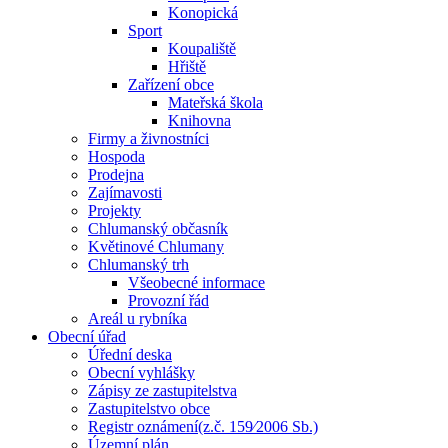
Konopická
Sport
Koupaliště
Hřiště
Zařízení obce
Mateřská škola
Knihovna
Firmy a živnostníci
Hospoda
Prodejna
Zajímavosti
Projekty
Chlumanský občasník
Květinové Chlumany
Chlumanský trh
Všeobecné informace
Provozní řád
Areál u rybníka
Obecní úřad
Úřední deska
Obecní vyhlášky
Zápisy ze zastupitelstva
Zastupitelstvo obce
Registr oznámení(z.č. 159⁄2006 Sb.)
Územní plán