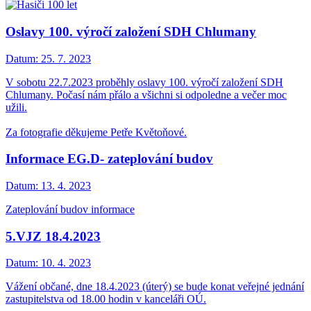
Oslavy 100. výročí založení SDH Chlumany
Datum:
25. 7. 2023
V sobotu 22.7.2023 proběhly oslavy 100. výročí založení SDH
Chlumany. Počasí nám přálo a všichni si odpoledne a večer moc
užili.
Za fotografie děkujeme Petře Květoňové.
Informace EG.D- zateplování budov
Datum:
13. 4. 2023
Zateplování budov informace
5.VJZ 18.4.2023
Datum:
10. 4. 2023
Vážení občané, dne 18.4.2023 (úterý) se bude konat veřejné jednání
zastupitelstva od 18.00 hodin v kanceláři OÚ.