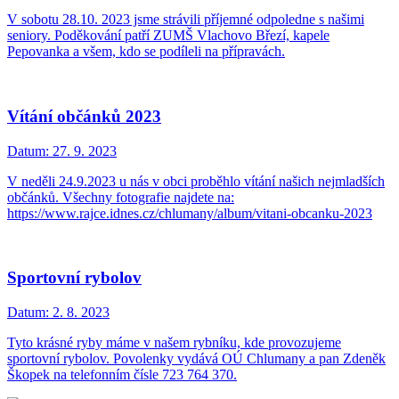
V sobotu 28.10. 2023 jsme strávili příjemné odpoledne s našimi
seniory. Poděkování patří ZUMŠ Vlachovo Březí, kapele
Pepovanka a všem, kdo se podíleli na přípravách.
Vítání občánků 2023
Datum:
27. 9. 2023
V neděli 24.9.2023 u nás v obci proběhlo vítání našich nejmladších
občánků. Všechny fotografie najdete na:
https://www.rajce.idnes.cz/chlumany/album/vitani-obcanku-2023
Sportovní rybolov
Datum:
2. 8. 2023
Tyto krásné ryby máme v našem rybníku, kde provozujeme
sportovní rybolov. Povolenky vydává OÚ Chlumany a pan Zdeněk
Škopek na telefonním čísle 723 764 370.