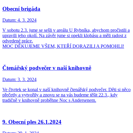
Obecní brigáda
Datum:
4. 3. 2024
V sobotu 2.3. jsme se sešli v areálu U Rybníka, abychom pročistili a
upravili jeho okolí. Na závěr jsme si opekli klobásu a měli radost z
odvedené práce.
MOC DĚKUJEME VŠEM, KTEŘÍ DORAZILI A POMOHLI!
Čtenářský podvečer v naší knihovně
Datum:
3. 3. 2024
Ve čtvrtek se konal v naší knihovně čtenářský podvečer. Děti si něco
přečetly a vytvořily a znovu se na vás budeme těšit 22.3., kdy
tradičně v knihovně proběhne Noc s Andersenem.
9. Obecní ples 26.1.2024