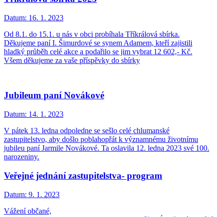
Datum:
16. 1. 2023
Od 8.1. do 15.1. u nás v obci probíhala Tříkrálová sbírka.
Děkujeme paní I. Šimurdové se synem Adamem, kteří zajistili
hladký průběh celé akce a podařilo se jim vybrat 12 602,- Kč.
Všem děkujeme za vaše příspěvky do sbírky
Jubileum paní Novákové
Datum:
14. 1. 2023
V pátek 13. ledna odpoledne se sešlo celé chlumanské
zastupitelstvo, aby došlo poblahopřát k významnému životnímu
jubileu paní Jarmile Novákové. Ta oslavila 12. ledna 2023 své 100.
narozeniny.
Veřejné jednání zastupitelstva- program
Datum:
9. 1. 2023
Vážení občané,