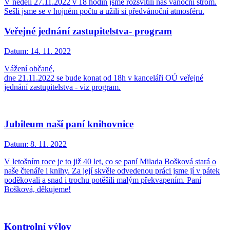
V neděli 27.11.2022 v 18 hodin jsme rozsvítili náš vánoční strom.
Sešli jsme se v hojném počtu a užili si předvánoční atmosféru.
Veřejné jednání zastupitelstva- program
Datum:
14. 11. 2022
Vážení občané,
dne 21.11.2022 se bude konat od 18h v kanceláři OÚ veřejné
jednání zastupitelstva - viz program.
Jubileum naší paní knihovnice
Datum:
8. 11. 2022
V letošním roce je to již 40 let, co se paní Milada Bošková stará o
naše čtenáře i knihy. Za její skvěle odvedenou práci jsme jí v pátek
poděkovali a snad i trochu potěšili malým překvapením. Paní
Bošková, děkujeme!
Kontrolní výlov