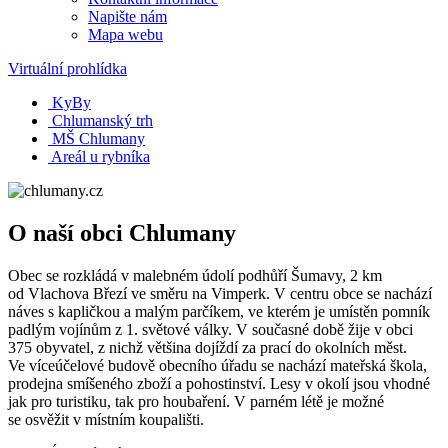
Napište nám
Mapa webu
Virtuální prohlídka
KyBy
Chlumanský trh
MŠ Chlumany
Areál u rybníka
O naší obci Chlumany
Obec se rozkládá v malebném údolí podhůří Šumavy, 2 km
od Vlachova Březí ve směru na Vimperk. V centru obce se nachází
náves s kapličkou a malým parčíkem, ve kterém je umístěn pomník
padlým vojínům z 1. světové války. V současné době žije v obci
375 obyvatel, z nichž většina dojíždí za prací do okolních měst.
Ve víceúčelové budově obecního úřadu se nachází mateřská škola,
prodejna smíšeného zboží a pohostinství. Lesy v okolí jsou vhodné
jak pro turistiku, tak pro houbaření. V parném létě je možné
se osvěžit v místním koupališti.