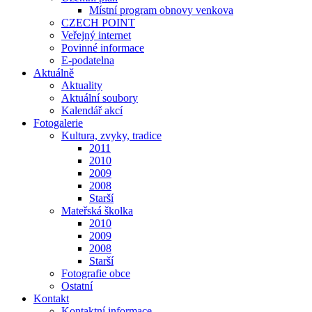
Místní program obnovy venkova
CZECH POINT
Veřejný internet
Povinné informace
E-podatelna
Aktuálně
Aktuality
Aktuální soubory
Kalendář akcí
Fotogalerie
Kultura, zvyky, tradice
2011
2010
2009
2008
Starší
Mateřská školka
2010
2009
2008
Starší
Fotografie obce
Ostatní
Kontakt
Kontaktní informace