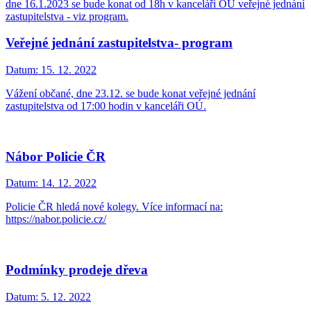
dne 16.1.2023 se bude konat od 18h v kanceláři OÚ veřejné jednání
zastupitelstva - viz program.
Veřejné jednání zastupitelstva- program
Datum:
15. 12. 2022
Vážení občané, dne 23.12. se bude konat veřejné jednání
zastupitelstva od 17:00 hodin v kanceláři OÚ.
Nábor Policie ČR
Datum:
14. 12. 2022
Policie ČR hledá nové kolegy. Více informací na:
https://nabor.policie.cz/
Podmínky prodeje dřeva
Datum:
5. 12. 2022