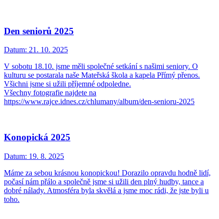
Den seniorů 2025
Datum:
21. 10. 2025
V sobotu 18.10. jsme měli společné setkání s našimi seniory. O
kulturu se postarala naše Mateřská škola a kapela Přímý přenos.
Všichni jsme si užili příjemné odpoledne.
Všechny fotografie najdete na
https://www.rajce.idnes.cz/chlumany/album/den-senioru-2025
Konopická 2025
Datum:
19. 8. 2025
Máme za sebou krásnou konopickou! Dorazilo opravdu hodně lidí,
počasí nám přálo a společně jsme si užili den plný hudby, tance a
dobré nálady. Atmosféra byla skvělá a jsme moc rádi, že jste byli u
toho.