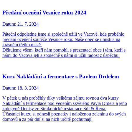
Předání ocenění Vesnice roku 2024
Datum:
21. 7. 2024
Páteční odpoledne jsme si společně užili ve Vacově, kde proběhlo
předání ocenění soutěže Vesnice roku. Naše obec se umístila na
krásném třetím místě.
Děkujeme všem, kteří nám pomohli s prezentací obce i těm, kteří s
námi do Vacova jeli a společně s námi si užili radost z úspěchu.
Kurz Nakládání a fermentace s Pavlem Drdelem
Datum:
18. 3. 2024
V pátek u nás proběhly díky velkému zájmu rovnou dva kurzy
Nakládání a fermentace pod vedením skvělého Pavla Drdela a jeho
kolegyně Denisy ze Strakonické restaurace Sůl & Řepa.
Účastníci kurzu si odnesli poznatky i naloženou zeleninu do svých
domovů a za pár dní si na nich určitě pochutnají.