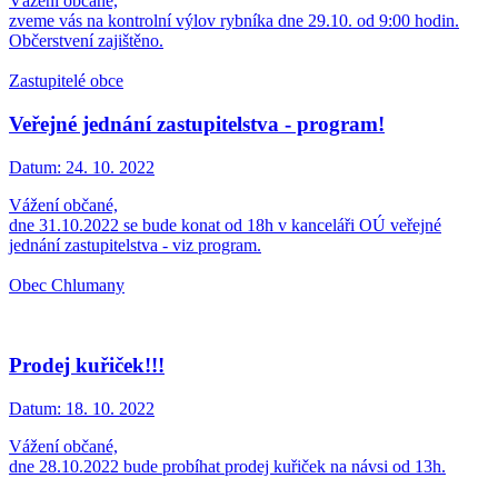
Vážení občané,
zveme vás na kontrolní výlov rybníka dne 29.10. od 9:00 hodin.
Občerstvení zajištěno.
Zastupitelé obce
Veřejné jednání zastupitelstva - program!
Datum:
24. 10. 2022
Vážení občané,
dne 31.10.2022 se bude konat od 18h v kanceláři OÚ veřejné
jednání zastupitelstva - viz program.
Obec Chlumany
Prodej kuřiček!!!
Datum:
18. 10. 2022
Vážení občané,
dne 28.10.2022 bude probíhat prodej kuřiček na návsi od 13h.