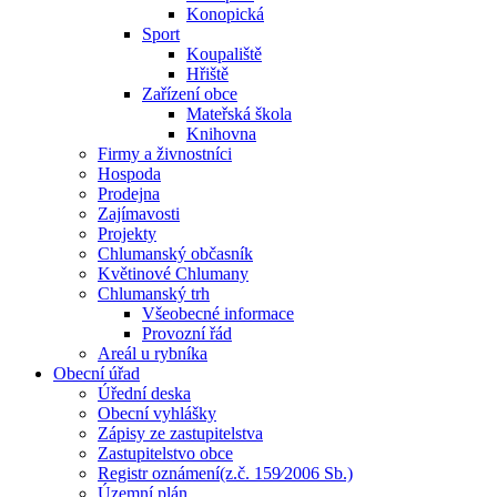
Konopická
Sport
Koupaliště
Hřiště
Zařízení obce
Mateřská škola
Knihovna
Firmy a živnostníci
Hospoda
Prodejna
Zajímavosti
Projekty
Chlumanský občasník
Květinové Chlumany
Chlumanský trh
Všeobecné informace
Provozní řád
Areál u rybníka
Obecní úřad
Úřední deska
Obecní vyhlášky
Zápisy ze zastupitelstva
Zastupitelstvo obce
Registr oznámení(z.č. 159⁄2006 Sb.)
Územní plán