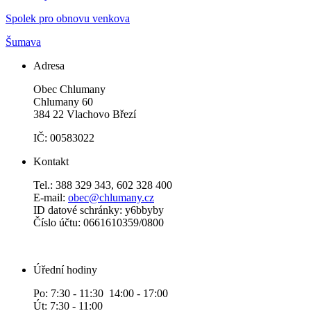
Spolek pro obnovu venkova
Šumava
Adresa
Obec Chlumany
Chlumany 60
384 22 Vlachovo Březí
IČ: 00583022
Kontakt
Tel.: 388 329 343, 602 328 400
E-mail:
obec@chlumany.cz
ID datové schránky: y6bbyby
Číslo účtu: 0661610359/0800
Úřední hodiny
Po: 7:30 - 11:30 14:00 - 17:00
Út: 7:30 - 11:00