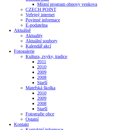
Místní program obnovy venkova
CZECH POINT
Veřejný internet
Povinné informace
E-podatelna
Aktuálně
Aktuality
Aktuální soubory
Kalendář akcí
Fotogalerie
Kultura, zvyky, tradice
2011
2010
2009
2008
Starší
Mateřská školka
2010
2009
2008
Starší
Fotografie obce
Ostatní
Kontakt
Kontaktní informace