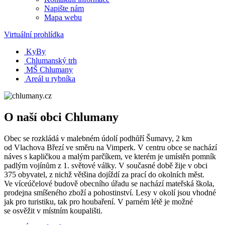
Napište nám
Mapa webu
Virtuální prohlídka
KyBy
Chlumanský trh
MŠ Chlumany
Areál u rybníka
O naší obci Chlumany
Obec se rozkládá v malebném údolí podhůří Šumavy, 2 km
od Vlachova Březí ve směru na Vimperk. V centru obce se nachází
náves s kapličkou a malým parčíkem, ve kterém je umístěn pomník
padlým vojínům z 1. světové války. V současné době žije v obci
375 obyvatel, z nichž většina dojíždí za prací do okolních měst.
Ve víceúčelové budově obecního úřadu se nachází mateřská škola,
prodejna smíšeného zboží a pohostinství. Lesy v okolí jsou vhodné
jak pro turistiku, tak pro houbaření. V parném létě je možné
se osvěžit v místním koupališti.