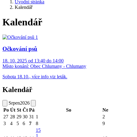
Úvodní stránka
Kalendář
Kalendář
Očkování psů
18. 10. 2025 od 13:40 do 14:00
Místo konání:
Obec Chlumany - Chlumany
Sobota 18.10., více info viz leták.
Kalendář
Srpen
2026
Po
Út
St
Čt
Pá
So
Ne
27
28
29
30
31
1
2
3
4
5
6
7
8
9
15
1