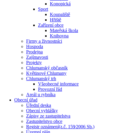
Konopická
Sport
Koupaliště
Hřiště
Zařízení obce
Mateřská škola
Knihovna
Firmy a živnostníci
Hospoda
Prodejna
Zajímavosti
Projekty
Chlumanský občasník
Květinové Chlumany
Chlumanský trh
Všeobecné informace
Provozní řád
Areál u rybníka
Obecní úřad
Úřední deska
Obecní vyhlášky
Zápisy ze zastupitelstva
Zastupitelstvo obce
Registr oznámení(z.č. 159⁄2006 Sb.)
Územní plán