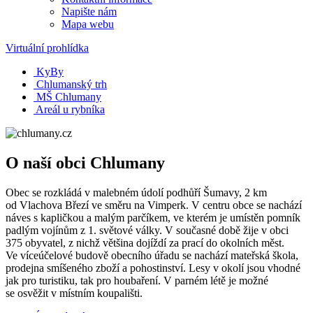
Napište nám
Mapa webu
Virtuální prohlídka
KyBy
Chlumanský trh
MŠ Chlumany
Areál u rybníka
O naší obci Chlumany
Obec se rozkládá v malebném údolí podhůří Šumavy, 2 km
od Vlachova Březí ve směru na Vimperk. V centru obce se nachází
náves s kapličkou a malým parčíkem, ve kterém je umístěn pomník
padlým vojínům z 1. světové války. V současné době žije v obci
375 obyvatel, z nichž většina dojíždí za prací do okolních měst.
Ve víceúčelové budově obecního úřadu se nachází mateřská škola,
prodejna smíšeného zboží a pohostinství. Lesy v okolí jsou vhodné
jak pro turistiku, tak pro houbaření. V parném létě je možné
se osvěžit v místním koupališti.