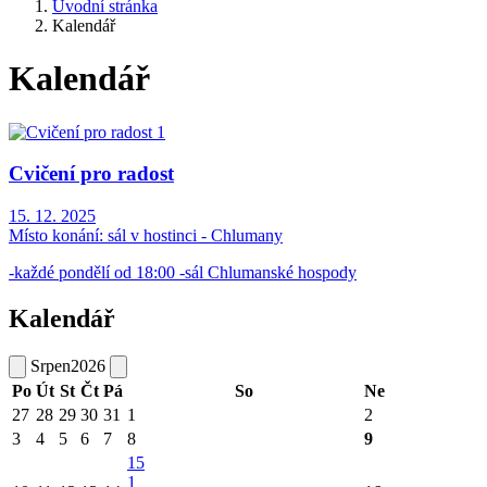
Úvodní stránka
Kalendář
Kalendář
Cvičení pro radost
15. 12. 2025
Místo konání:
sál v hostinci - Chlumany
-každé pondělí od 18:00 -sál Chlumanské hospody
Kalendář
Srpen
2026
Po
Út
St
Čt
Pá
So
Ne
27
28
29
30
31
1
2
3
4
5
6
7
8
9
15
1