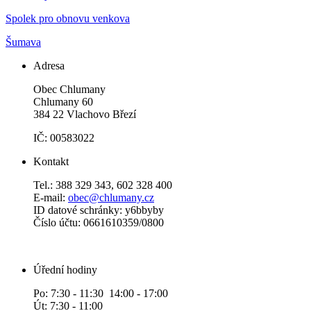
Spolek pro obnovu venkova
Šumava
Adresa
Obec Chlumany
Chlumany 60
384 22 Vlachovo Březí
IČ: 00583022
Kontakt
Tel.: 388 329 343, 602 328 400
E-mail:
obec@chlumany.cz
ID datové schránky: y6bbyby
Číslo účtu: 0661610359/0800
Úřední hodiny
Po: 7:30 - 11:30 14:00 - 17:00
Út: 7:30 - 11:00