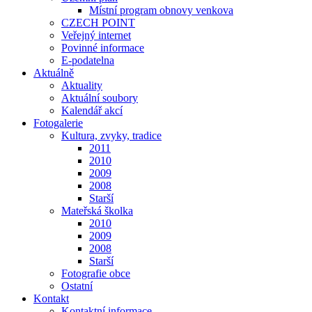
Místní program obnovy venkova
CZECH POINT
Veřejný internet
Povinné informace
E-podatelna
Aktuálně
Aktuality
Aktuální soubory
Kalendář akcí
Fotogalerie
Kultura, zvyky, tradice
2011
2010
2009
2008
Starší
Mateřská školka
2010
2009
2008
Starší
Fotografie obce
Ostatní
Kontakt
Kontaktní informace