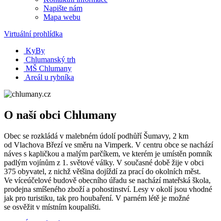
Napište nám
Mapa webu
Virtuální prohlídka
KyBy
Chlumanský trh
MŠ Chlumany
Areál u rybníka
O naší obci Chlumany
Obec se rozkládá v malebném údolí podhůří Šumavy, 2 km
od Vlachova Březí ve směru na Vimperk. V centru obce se nachází
náves s kapličkou a malým parčíkem, ve kterém je umístěn pomník
padlým vojínům z 1. světové války. V současné době žije v obci
375 obyvatel, z nichž většina dojíždí za prací do okolních měst.
Ve víceúčelové budově obecního úřadu se nachází mateřská škola,
prodejna smíšeného zboží a pohostinství. Lesy v okolí jsou vhodné
jak pro turistiku, tak pro houbaření. V parném létě je možné
se osvěžit v místním koupališti.