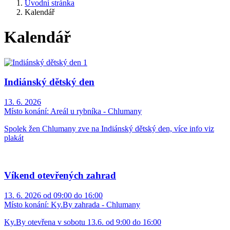
Úvodní stránka
Kalendář
Kalendář
Indiánský dětský den
13. 6. 2026
Místo konání:
Areál u rybníka - Chlumany
Spolek žen Chlumany zve na Indiánský dětský den, více info viz
plakát
Víkend otevřených zahrad
13. 6. 2026 od 09:00 do 16:00
Místo konání:
Ky.By zahrada - Chlumany
Ky.By otevřena v sobotu 13.6. od 9:00 do 16:00