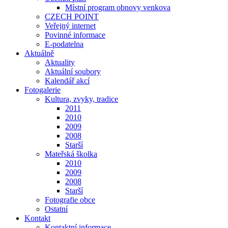
Místní program obnovy venkova
CZECH POINT
Veřejný internet
Povinné informace
E-podatelna
Aktuálně
Aktuality
Aktuální soubory
Kalendář akcí
Fotogalerie
Kultura, zvyky, tradice
2011
2010
2009
2008
Starší
Mateřská školka
2010
2009
2008
Starší
Fotografie obce
Ostatní
Kontakt
Kontaktní informace