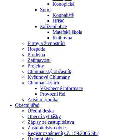
Konopická
Sport
Koupaliště
Hřiště
Zařízení obce
Mateřská škola
Knihovna
Firmy a živnostníci
Hospoda
Prodejna
Zajímavosti
Projekty
Chlumanský občasník
Květinové Chlumany
Chlumanský trh
Všeobecné informace
Provozní řád
Areál u rybníka
Obecní úřad
Úřední deska
Obecní vyhlášky
Zápisy ze zastupitelstva
Zastupitelstvo obce
Registr oznámení(z.č. 159⁄2006 Sb.)
Územní plán