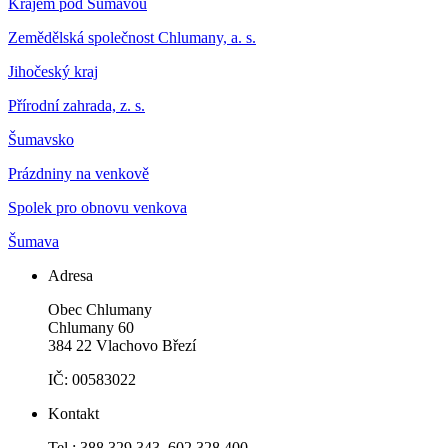
Krajem pod Šumavou
Zemědělská společnost Chlumany, a. s.
Jihočeský kraj
Přírodní zahrada, z. s.
Šumavsko
Prázdniny na venkově
Spolek pro obnovu venkova
Šumava
Adresa
Obec Chlumany
Chlumany 60
384 22 Vlachovo Březí
IČ: 00583022
Kontakt
Tel.: 388 329 343, 602 328 400