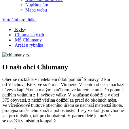
Napište nám
Mapa webu
Virtuální prohlídka
KyBy
Chlumanský trh
MŠ Chlumany
Areál u rybníka
O naší obci Chlumany
Obec se rozkládá v malebném údolí podhůří Šumavy, 2 km
od Vlachova Březí ve směru na Vimperk. V centru obce se nachází
náves s kapličkou a malým parčíkem, ve kterém je umístěn pomník
padlým vojínům z 1. světové války. V současné době žije v obci
375 obyvatel, z nichž většina dojíždí za prací do okolních měst.
Ve víceúčelové budově obecního úřadu se nachází mateřská škola,
prodejna smíšeného zboží a pohostinství. Lesy v okolí jsou vhodné
jak pro turistiku, tak pro houbaření. V parném létě je možné
se osvěžit v místním koupališti.