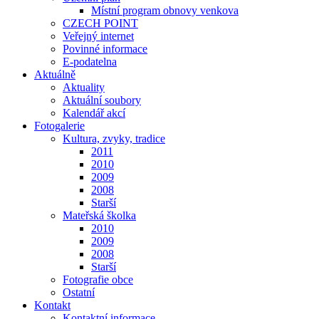
Místní program obnovy venkova
CZECH POINT
Veřejný internet
Povinné informace
E-podatelna
Aktuálně
Aktuality
Aktuální soubory
Kalendář akcí
Fotogalerie
Kultura, zvyky, tradice
2011
2010
2009
2008
Starší
Mateřská školka
2010
2009
2008
Starší
Fotografie obce
Ostatní
Kontakt
Kontaktní informace