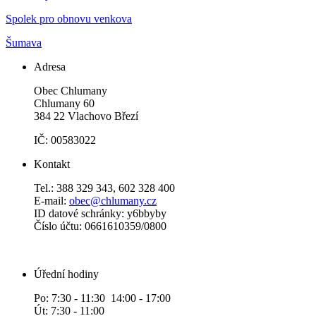
Spolek pro obnovu venkova
Šumava
Adresa
Obec Chlumany
Chlumany 60
384 22 Vlachovo Březí
IČ: 00583022
Kontakt
Tel.: 388 329 343, 602 328 400
E-mail:
obec@chlumany.cz
ID datové schránky: y6bbyby
Číslo účtu: 0661610359/0800
Úřední hodiny
Po: 7:30 - 11:30 14:00 - 17:00
Út: 7:30 - 11:00