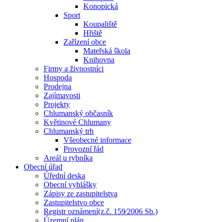
Konopická
Sport
Koupaliště
Hřiště
Zařízení obce
Mateřská škola
Knihovna
Firmy a živnostníci
Hospoda
Prodejna
Zajímavosti
Projekty
Chlumanský občasník
Květinové Chlumany
Chlumanský trh
Všeobecné informace
Provozní řád
Areál u rybníka
Obecní úřad
Úřední deska
Obecní vyhlášky
Zápisy ze zastupitelstva
Zastupitelstvo obce
Registr oznámení(z.č. 159⁄2006 Sb.)
Územní plán