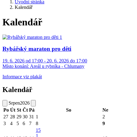
Úvodní stránka
Kalendář
Kalendář
Rybářský maraton pro děti
19. 6. 2026 od 17:00 - 20. 6. 2026 do 17:00
Místo konání:
Areál u rybníka - Chlumany
Informace viz plakát
Kalendář
Srpen
2026
Po
Út
St
Čt
Pá
So
Ne
27
28
29
30
31
1
2
3
4
5
6
7
8
9
15
1