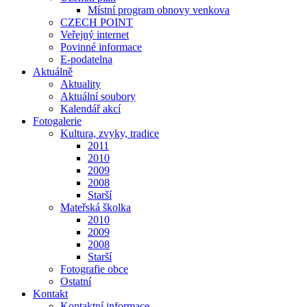
Místní program obnovy venkova
CZECH POINT
Veřejný internet
Povinné informace
E-podatelna
Aktuálně
Aktuality
Aktuální soubory
Kalendář akcí
Fotogalerie
Kultura, zvyky, tradice
2011
2010
2009
2008
Starší
Mateřská školka
2010
2009
2008
Starší
Fotografie obce
Ostatní
Kontakt
Kontaktní informace