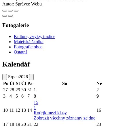
Autor:
Správce Webu
Fotogalerie
Kultura, zvyky, tradice
Mateřská školka
Fotografie obce
Ostatní
Kalendář
Srpen
2026
Po
Út
St
Čt
Pá
So
Ne
27
28
29
30
31
1
2
3
4
5
6
7
8
9
15
1
10
11
12
13
14
16
Ro(c)k mezi klasy
Zobrazit všechny záznamy ze dne
17
18
19
20
21
22
23