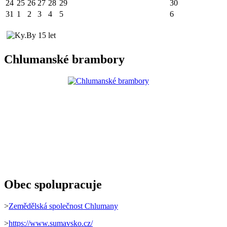
24
25
26
27
28
29
30
31
1
2
3
4
5
6
Chlumanské brambory
Obec spolupracuje
>
Zemědělská společnost Chlumany
>
https://www.sumavsko.cz/