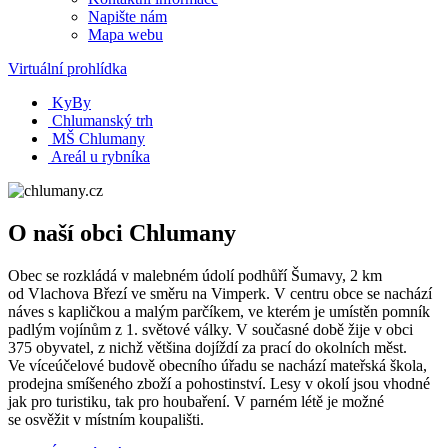
Napište nám
Mapa webu
Virtuální prohlídka
KyBy
Chlumanský trh
MŠ Chlumany
Areál u rybníka
O naší obci Chlumany
Obec se rozkládá v malebném údolí podhůří Šumavy, 2 km
od Vlachova Březí ve směru na Vimperk. V centru obce se nachází
náves s kapličkou a malým parčíkem, ve kterém je umístěn pomník
padlým vojínům z 1. světové války. V současné době žije v obci
375 obyvatel, z nichž většina dojíždí za prací do okolních měst.
Ve víceúčelové budově obecního úřadu se nachází mateřská škola,
prodejna smíšeného zboží a pohostinství. Lesy v okolí jsou vhodné
jak pro turistiku, tak pro houbaření. V parném létě je možné
se osvěžit v místním koupališti.