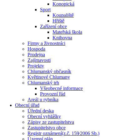
Konopická
Sport
Koupaliště
Hřiště
Zařízení obce
Mateřská škola
Knihovna
Firmy a živnostníci
Hospoda
Prodejna
Zajímavosti
Projekty
Chlumanský občasník
Květinové Chlumany
Chlumanský trh
Všeobecné informace
Provozní řád
Areál u rybníka
Obecní úřad
Úřední deska
Obecní vyhlášky
Zápisy ze zastupitelstva
Zastupitelstvo obce
Registr oznámení(z.č. 159⁄2006 Sb.)
Územní plán