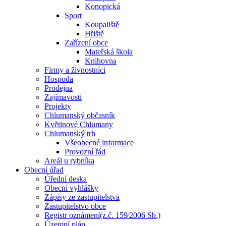
Konopická
Sport
Koupaliště
Hřiště
Zařízení obce
Mateřská škola
Knihovna
Firmy a živnostníci
Hospoda
Prodejna
Zajímavosti
Projekty
Chlumanský občasník
Květinové Chlumany
Chlumanský trh
Všeobecné informace
Provozní řád
Areál u rybníka
Obecní úřad
Úřední deska
Obecní vyhlášky
Zápisy ze zastupitelstva
Zastupitelstvo obce
Registr oznámení(z.č. 159⁄2006 Sb.)
Územní plán