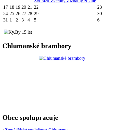
Zobrazit všechny záznamy ze dne
17
18
19
20
21
22
23
24
25
26
27
28
29
30
31
1
2
3
4
5
6
Chlumanské brambory
Obec spolupracuje
>
Zemědělská společnost Chlumany