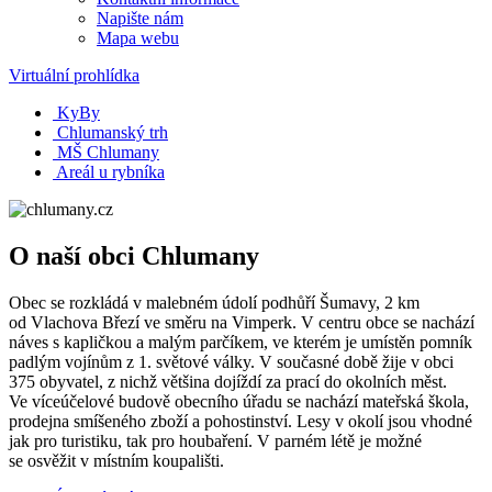
Napište nám
Mapa webu
Virtuální prohlídka
KyBy
Chlumanský trh
MŠ Chlumany
Areál u rybníka
O naší obci Chlumany
Obec se rozkládá v malebném údolí podhůří Šumavy, 2 km
od Vlachova Březí ve směru na Vimperk. V centru obce se nachází
náves s kapličkou a malým parčíkem, ve kterém je umístěn pomník
padlým vojínům z 1. světové války. V současné době žije v obci
375 obyvatel, z nichž většina dojíždí za prací do okolních měst.
Ve víceúčelové budově obecního úřadu se nachází mateřská škola,
prodejna smíšeného zboží a pohostinství. Lesy v okolí jsou vhodné
jak pro turistiku, tak pro houbaření. V parném létě je možné
se osvěžit v místním koupališti.