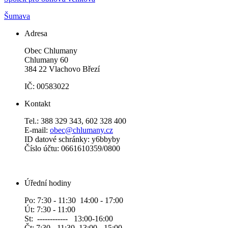
Šumava
Adresa
Obec Chlumany
Chlumany 60
384 22 Vlachovo Březí
IČ: 00583022
Kontakt
Tel.: 388 329 343, 602 328 400
E-mail:
obec@chlumany.cz
ID datové schránky: y6bbyby
Číslo účtu: 0661610359/0800
Úřední hodiny
Po: 7:30 - 11:30 14:00 - 17:00
Út: 7:30 - 11:00
St: ------------ 13:00-16:00
Čt: 7:30 - 11:30 13:00 - 15:00