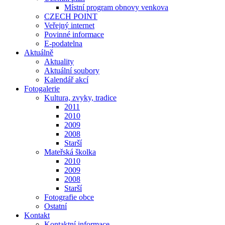
Místní program obnovy venkova
CZECH POINT
Veřejný internet
Povinné informace
E-podatelna
Aktuálně
Aktuality
Aktuální soubory
Kalendář akcí
Fotogalerie
Kultura, zvyky, tradice
2011
2010
2009
2008
Starší
Mateřská školka
2010
2009
2008
Starší
Fotografie obce
Ostatní
Kontakt
Kontaktní informace