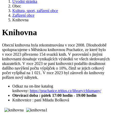
Úvodní stránka
Obec
Kultura, sport, zařízení obce
Zařízení obce
Knihovna
Knihovna
Obecní knihovna byla rekonstruována v roce 2008. Dlouhodobě
spolupracujeme s Městskou knihovnou Prachatice, ze které bylo
v roce 2023 přivezeno 154 svazků knih. V porovnání s jinými
knihovnami dosahuje vynikajících výsledků ve všech sledovaných
ukazatelích. V roce 2023 se paní knihovnici podařilo dosáhnout
dalšího navýšení počtu výpůjček o 10%, čímž se jejich celkový
počet vyšplhal na 1 021. V roce 2023 byl zároveň do knihovny
pořízen nový nábytek.
Odkaz na on-line katalog
knihovny:
https://prachatice.tritius.cz/library/chlumany/
Otevírací doba : pátek 17:00 hodin - 19:00 hodin
Knihovnice : paní Milada Bošková