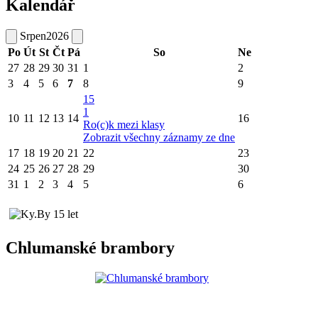
Kalendář
Srpen
2026
Po
Út
St
Čt
Pá
So
Ne
27
28
29
30
31
1
2
3
4
5
6
7
8
9
15
1
10
11
12
13
14
16
Ro(c)k mezi klasy
Zobrazit všechny záznamy ze dne
17
18
19
20
21
22
23
24
25
26
27
28
29
30
31
1
2
3
4
5
6
Chlumanské brambory