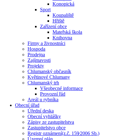
Konopická
Sport
Koupaliště
Hřiště
Zařízení obce
Mateřská škola
Knihovna
Firmy a živnostníci
Hospoda
Prodejna
Zajímavosti
Projekty
Chlumanský občasník
Květinové Chlumany
Chlumanský trh
Všeobecné informace
Provozní řád
Areál u rybníka
Obecní úřad
Úřední deska
Obecní vyhlášky
Zápisy ze zastupitelstva
Zastupitelstvo obce
Registr oznámení(z.č. 159⁄2006 Sb.)
Územní plán