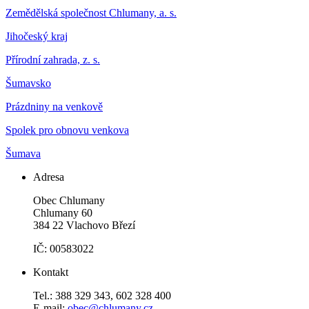
Zemědělská společnost Chlumany, a. s.
Jihočeský kraj
Přírodní zahrada, z. s.
Šumavsko
Prázdniny na venkově
Spolek pro obnovu venkova
Šumava
Adresa
Obec Chlumany
Chlumany 60
384 22 Vlachovo Březí
IČ: 00583022
Kontakt
Tel.: 388 329 343, 602 328 400
E-mail:
obec@chlumany.cz