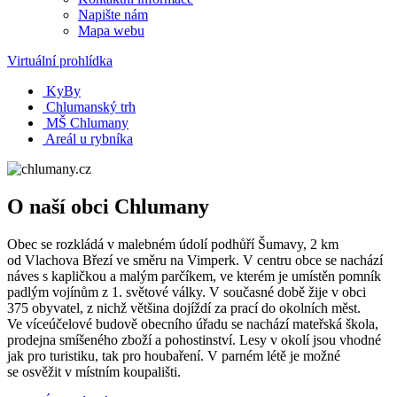
Napište nám
Mapa webu
Virtuální prohlídka
KyBy
Chlumanský trh
MŠ Chlumany
Areál u rybníka
O naší obci Chlumany
Obec se rozkládá v malebném údolí podhůří Šumavy, 2 km
od Vlachova Březí ve směru na Vimperk. V centru obce se nachází
náves s kapličkou a malým parčíkem, ve kterém je umístěn pomník
padlým vojínům z 1. světové války. V současné době žije v obci
375 obyvatel, z nichž většina dojíždí za prací do okolních měst.
Ve víceúčelové budově obecního úřadu se nachází mateřská škola,
prodejna smíšeného zboží a pohostinství. Lesy v okolí jsou vhodné
jak pro turistiku, tak pro houbaření. V parném létě je možné
se osvěžit v místním koupališti.