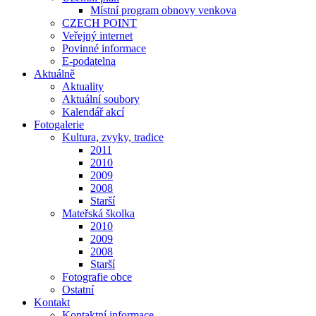
Místní program obnovy venkova
CZECH POINT
Veřejný internet
Povinné informace
E-podatelna
Aktuálně
Aktuality
Aktuální soubory
Kalendář akcí
Fotogalerie
Kultura, zvyky, tradice
2011
2010
2009
2008
Starší
Mateřská školka
2010
2009
2008
Starší
Fotografie obce
Ostatní
Kontakt
Kontaktní informace