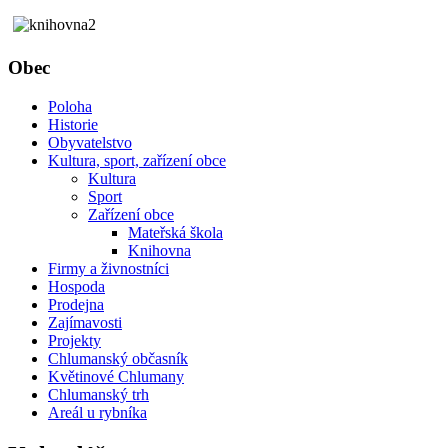
Obec
Poloha
Historie
Obyvatelstvo
Kultura, sport, zařízení obce
Kultura
Sport
Zařízení obce
Mateřská škola
Knihovna
Firmy a živnostníci
Hospoda
Prodejna
Zajímavosti
Projekty
Chlumanský občasník
Květinové Chlumany
Chlumanský trh
Areál u rybníka