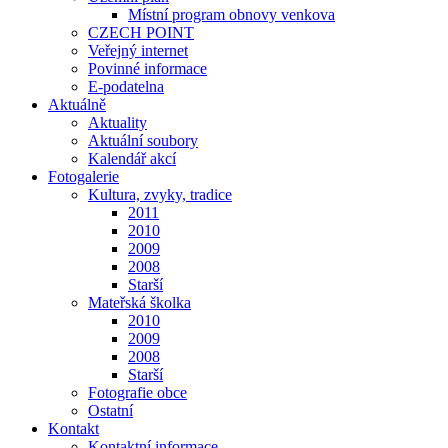
Místní program obnovy venkova
CZECH POINT
Veřejný internet
Povinné informace
E-podatelna
Aktuálně
Aktuality
Aktuální soubory
Kalendář akcí
Fotogalerie
Kultura, zvyky, tradice
2011
2010
2009
2008
Starší
Mateřská školka
2010
2009
2008
Starší
Fotografie obce
Ostatní
Kontakt
Kontaktní informace