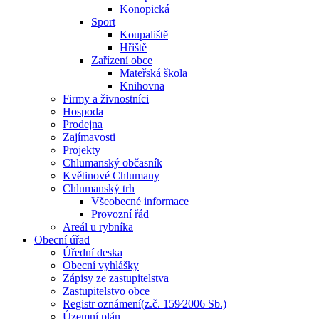
Konopická
Sport
Koupaliště
Hřiště
Zařízení obce
Mateřská škola
Knihovna
Firmy a živnostníci
Hospoda
Prodejna
Zajímavosti
Projekty
Chlumanský občasník
Květinové Chlumany
Chlumanský trh
Všeobecné informace
Provozní řád
Areál u rybníka
Obecní úřad
Úřední deska
Obecní vyhlášky
Zápisy ze zastupitelstva
Zastupitelstvo obce
Registr oznámení(z.č. 159⁄2006 Sb.)
Územní plán