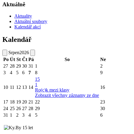
Aktuálně
Aktuality
Aktuální soubory
Kalendář akcí
Kalendář
Srpen
2026
Po
Út
St
Čt
Pá
So
Ne
27
28
29
30
31
1
2
3
4
5
6
7
8
9
15
1
10
11
12
13
14
16
Ro(c)k mezi klasy
Zobrazit všechny záznamy ze dne
17
18
19
20
21
22
23
24
25
26
27
28
29
30
31
1
2
3
4
5
6