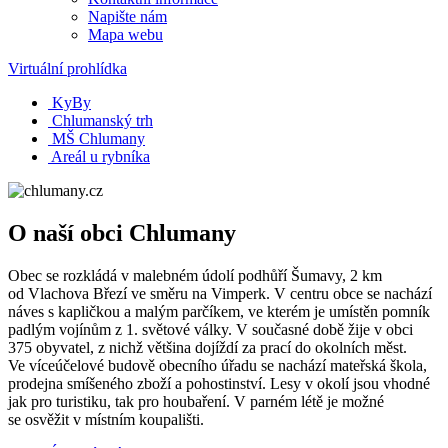
Napište nám
Mapa webu
Virtuální prohlídka
KyBy
Chlumanský trh
MŠ Chlumany
Areál u rybníka
O naší obci Chlumany
Obec se rozkládá v malebném údolí podhůří Šumavy, 2 km
od Vlachova Březí ve směru na Vimperk. V centru obce se nachází
náves s kapličkou a malým parčíkem, ve kterém je umístěn pomník
padlým vojínům z 1. světové války. V současné době žije v obci
375 obyvatel, z nichž většina dojíždí za prací do okolních měst.
Ve víceúčelové budově obecního úřadu se nachází mateřská škola,
prodejna smíšeného zboží a pohostinství. Lesy v okolí jsou vhodné
jak pro turistiku, tak pro houbaření. V parném létě je možné
se osvěžit v místním koupališti.