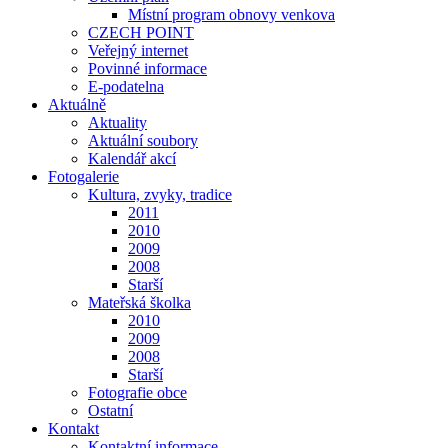
Místní program obnovy venkova
CZECH POINT
Veřejný internet
Povinné informace
E-podatelna
Aktuálně
Aktuality
Aktuální soubory
Kalendář akcí
Fotogalerie
Kultura, zvyky, tradice
2011
2010
2009
2008
Starší
Mateřská školka
2010
2009
2008
Starší
Fotografie obce
Ostatní
Kontakt
Kontaktní informace