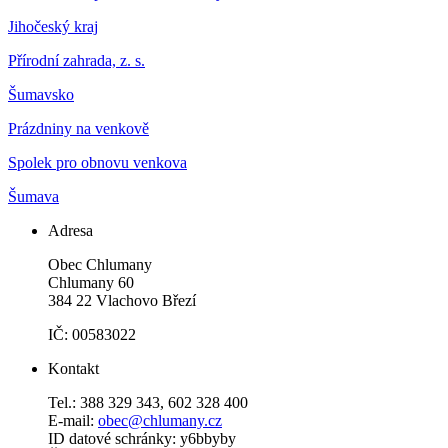
Jihočeský kraj
Přírodní zahrada, z. s.
Šumavsko
Prázdniny na venkově
Spolek pro obnovu venkova
Šumava
Adresa
Obec Chlumany
Chlumany 60
384 22 Vlachovo Březí
IČ: 00583022
Kontakt
Tel.: 388 329 343, 602 328 400
E-mail:
obec@chlumany.cz
ID datové schránky: y6bbyby