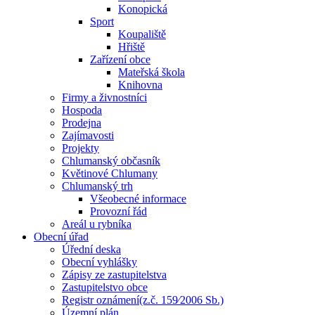
Konopická
Sport
Koupaliště
Hřiště
Zařízení obce
Mateřská škola
Knihovna
Firmy a živnostníci
Hospoda
Prodejna
Zajímavosti
Projekty
Chlumanský občasník
Květinové Chlumany
Chlumanský trh
Všeobecné informace
Provozní řád
Areál u rybníka
Obecní úřad
Úřední deska
Obecní vyhlášky
Zápisy ze zastupitelstva
Zastupitelstvo obce
Registr oznámení(z.č. 159⁄2006 Sb.)
Územní plán