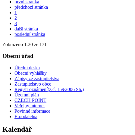
první stránka
předchozí stránka
1
2
3
další stránka
poslední stránka
Zobrazeno
1
-
20
ze 171
Obecní úřad
Úřední deska
Obecní vyhlášky
Zápisy ze zastupitelstva
Zastupitelstvo obce
Registr oznámení(z.č. 159⁄2006 Sb.)
Územní plán
CZECH POINT
Veřejný internet
Povinné informace
E-podatelna
Kalendář