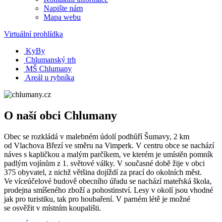
Napište nám
Mapa webu
Virtuální prohlídka
KyBy
Chlumanský trh
MŠ Chlumany
Areál u rybníka
O naší obci Chlumany
Obec se rozkládá v malebném údolí podhůří Šumavy, 2 km
od Vlachova Březí ve směru na Vimperk. V centru obce se nachází
náves s kapličkou a malým parčíkem, ve kterém je umístěn pomník
padlým vojínům z 1. světové války. V současné době žije v obci
375 obyvatel, z nichž většina dojíždí za prací do okolních měst.
Ve víceúčelové budově obecního úřadu se nachází mateřská škola,
prodejna smíšeného zboží a pohostinství. Lesy v okolí jsou vhodné
jak pro turistiku, tak pro houbaření. V parném létě je možné
se osvěžit v místním koupališti.