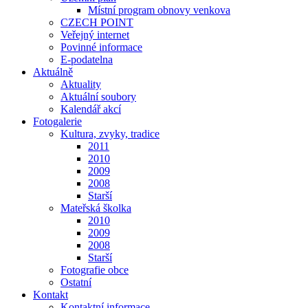
Místní program obnovy venkova
CZECH POINT
Veřejný internet
Povinné informace
E-podatelna
Aktuálně
Aktuality
Aktuální soubory
Kalendář akcí
Fotogalerie
Kultura, zvyky, tradice
2011
2010
2009
2008
Starší
Mateřská školka
2010
2009
2008
Starší
Fotografie obce
Ostatní
Kontakt
Kontaktní informace