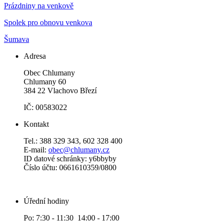
Prázdniny na venkově
Spolek pro obnovu venkova
Šumava
Adresa
Obec Chlumany
Chlumany 60
384 22 Vlachovo Březí
IČ: 00583022
Kontakt
Tel.: 388 329 343, 602 328 400
E-mail:
obec@chlumany.cz
ID datové schránky: y6bbyby
Číslo účtu: 0661610359/0800
Úřední hodiny
Po: 7:30 - 11:30 14:00 - 17:00