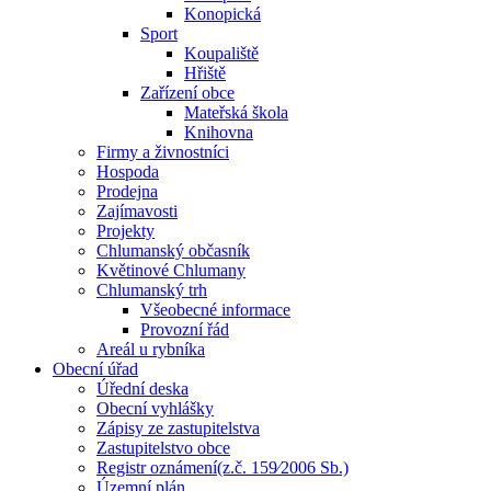
Konopická
Sport
Koupaliště
Hřiště
Zařízení obce
Mateřská škola
Knihovna
Firmy a živnostníci
Hospoda
Prodejna
Zajímavosti
Projekty
Chlumanský občasník
Květinové Chlumany
Chlumanský trh
Všeobecné informace
Provozní řád
Areál u rybníka
Obecní úřad
Úřední deska
Obecní vyhlášky
Zápisy ze zastupitelstva
Zastupitelstvo obce
Registr oznámení(z.č. 159⁄2006 Sb.)
Územní plán