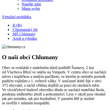
Napište nám
Mapa webu
Virtuální prohlídka
KyBy
Chlumanský trh
MŠ Chlumany
Areál u rybníka
O naší obci Chlumany
Obec se rozkládá v malebném údolí podhůří Šumavy, 2 km
od Vlachova Březí ve směru na Vimperk. V centru obce se nachází
náves s kapličkou a malým parčíkem, ve kterém je umístěn pomník
padlým vojínům z 1. světové války. V současné době žije v obci
375 obyvatel, z nichž většina dojíždí za prací do okolních měst.
Ve víceúčelové budově obecního úřadu se nachází mateřská škola,
prodejna smíšeného zboží a pohostinství. Lesy v okolí jsou vhodné
jak pro turistiku, tak pro houbaření. V parném létě je možné
se osvěžit v místním koupališti.