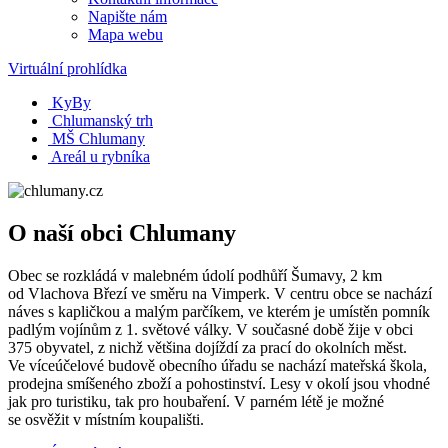
Napište nám
Mapa webu
Virtuální prohlídka
KyBy
Chlumanský trh
MŠ Chlumany
Areál u rybníka
O naší obci Chlumany
Obec se rozkládá v malebném údolí podhůří Šumavy, 2 km
od Vlachova Březí ve směru na Vimperk. V centru obce se nachází
náves s kapličkou a malým parčíkem, ve kterém je umístěn pomník
padlým vojínům z 1. světové války. V současné době žije v obci
375 obyvatel, z nichž většina dojíždí za prací do okolních měst.
Ve víceúčelové budově obecního úřadu se nachází mateřská škola,
prodejna smíšeného zboží a pohostinství. Lesy v okolí jsou vhodné
jak pro turistiku, tak pro houbaření. V parném létě je možné
se osvěžit v místním koupališti.