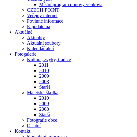
Místní program obnovy venkova
CZECH POINT
Veřejný internet
Povinné informace
E-podatelna
Aktuálně
Aktuality
Aktuální soubory
Kalendář akcí
Fotogalerie
Kultura, zvyky, tradice
2011
2010
2009
2008
Starší
Mateřská školka
2010
2009
2008
Starší
Fotografie obce
Ostatní
Kontakt
Kontaktní informace