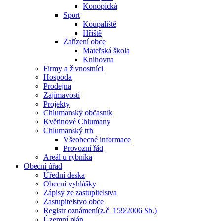
Konopická
Sport
Koupaliště
Hřiště
Zařízení obce
Mateřská škola
Knihovna
Firmy a živnostníci
Hospoda
Prodejna
Zajímavosti
Projekty
Chlumanský občasník
Květinové Chlumany
Chlumanský trh
Všeobecné informace
Provozní řád
Areál u rybníka
Obecní úřad
Úřední deska
Obecní vyhlášky
Zápisy ze zastupitelstva
Zastupitelstvo obce
Registr oznámení(z.č. 159⁄2006 Sb.)
Územní plán