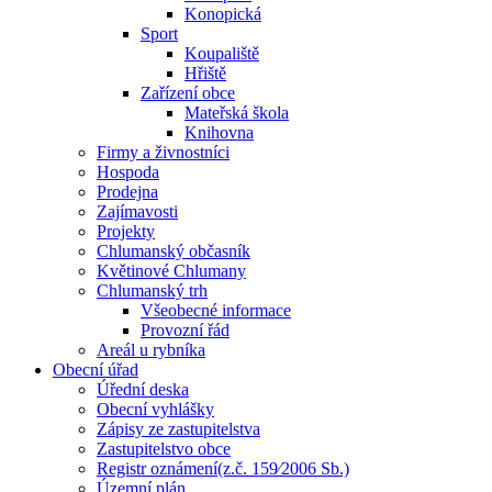
Konopická
Sport
Koupaliště
Hřiště
Zařízení obce
Mateřská škola
Knihovna
Firmy a živnostníci
Hospoda
Prodejna
Zajímavosti
Projekty
Chlumanský občasník
Květinové Chlumany
Chlumanský trh
Všeobecné informace
Provozní řád
Areál u rybníka
Obecní úřad
Úřední deska
Obecní vyhlášky
Zápisy ze zastupitelstva
Zastupitelstvo obce
Registr oznámení(z.č. 159⁄2006 Sb.)
Územní plán