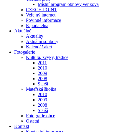
Místní program obnovy venkova
CZECH POINT
Veřejný internet
Povinné informace
E-podatelna
Aktuálně
Aktuality
Aktuální soubory
Kalendář akcí
Fotogalerie
Kultura, zvyky, tradice
2011
2010
2009
2008
Starší
Mateřská školka
2010
2009
2008
Starší
Fotografie obce
Ostatní
Kontakt
Kontaktní informace