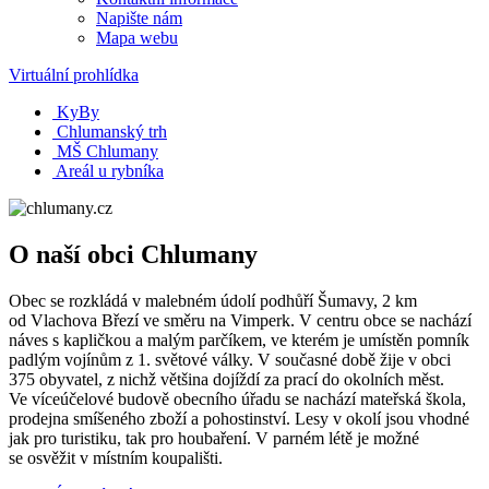
Napište nám
Mapa webu
Virtuální prohlídka
KyBy
Chlumanský trh
MŠ Chlumany
Areál u rybníka
O naší obci Chlumany
Obec se rozkládá v malebném údolí podhůří Šumavy, 2 km
od Vlachova Březí ve směru na Vimperk. V centru obce se nachází
náves s kapličkou a malým parčíkem, ve kterém je umístěn pomník
padlým vojínům z 1. světové války. V současné době žije v obci
375 obyvatel, z nichž většina dojíždí za prací do okolních měst.
Ve víceúčelové budově obecního úřadu se nachází mateřská škola,
prodejna smíšeného zboží a pohostinství. Lesy v okolí jsou vhodné
jak pro turistiku, tak pro houbaření. V parném létě je možné
se osvěžit v místním koupališti.